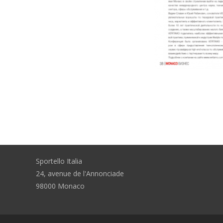
Sportello Italia
24, avenue de l'Annonciade
98000 Monaco