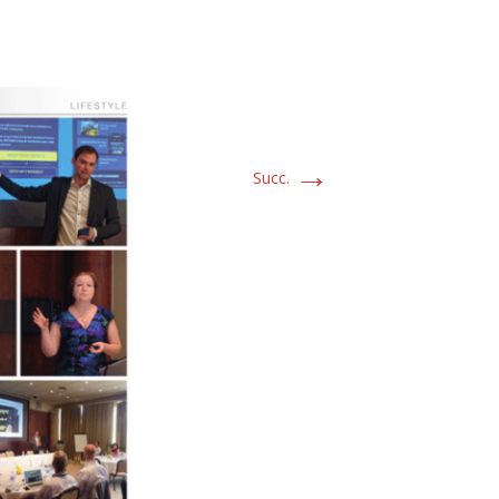
→
Succ.