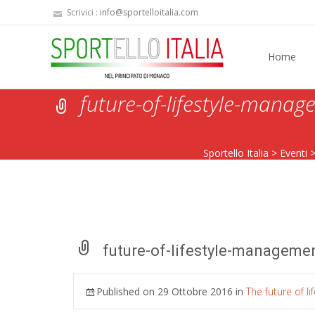
Scrivici :
info@sportelloitalia.com
Skip
to
Home
content
future-of-lifestyle-mana
Sportello Italia
>
Eventi
future-of-lifestyle-managem
Published on
29 Ottobre 2016
in
The future of l