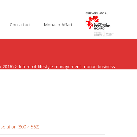
Contattaci
Monaco Affari
o 2016)
>
future-of-lifestyle-management-monac-business
resolution (800 × 562)