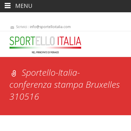
MENU
Scrivici :
info@sportelloitalia.com
Sportello-Italia-
conferenza stampa Bruxelles
310516