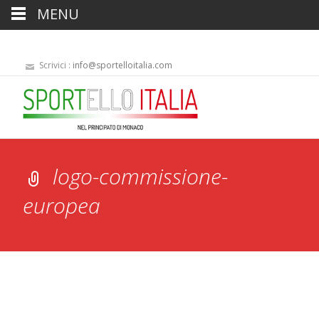
MENU
Scrivici :
info@sportelloitalia.com
logo-commissione-
europea