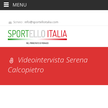
MENU
Scrivici :
info@sportelloitalia.com
Videointervista Serena
Calcopietro