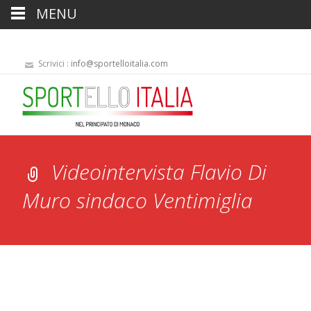
MENU
Scrivici :
info@sportelloitalia.com
Videointervista Flavio Di
Muro sindaco Ventimiglia