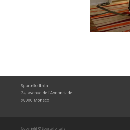
Sportello Italia
24, avenue de l'Annonciade
98000 Monaco
Copyright © Sportello Italia