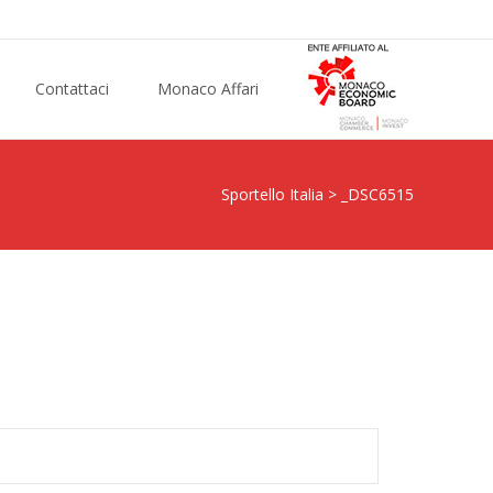
Contattaci
Monaco Affari
Sportello Italia
>
_DSC6515