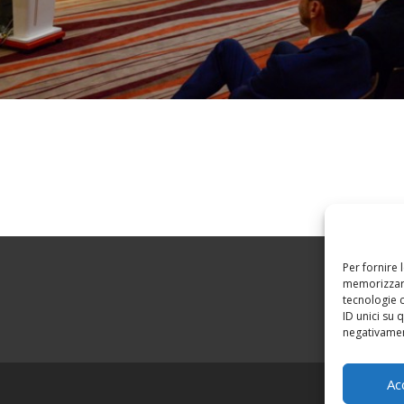
Per fornire 
memorizzare
tecnologie 
ID unici su 
negativament
Ac