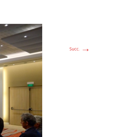
→
Succ.