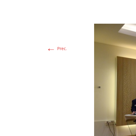
←
Prec.