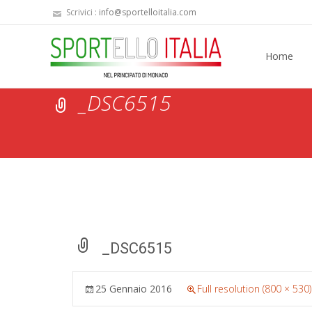
Scrivici :
info@sportelloitalia.com
Skip
to
Home
content
_DSC6515
_DSC6515
25 Gennaio 2016
Full resolution (800 × 530)