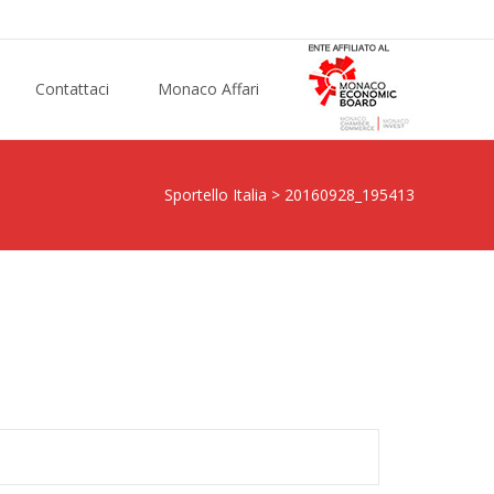
Contattaci
Monaco Affari
Sportello Italia
>
20160928_195413