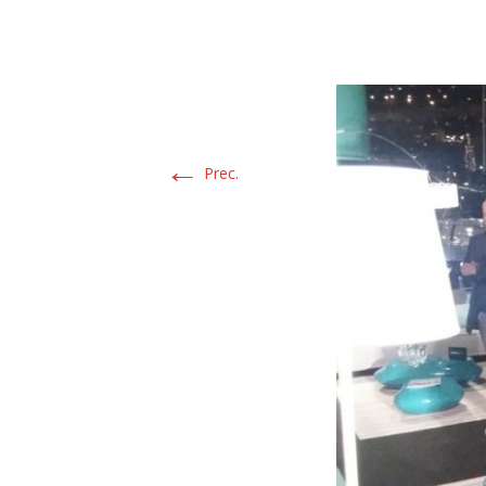
←
Prec.