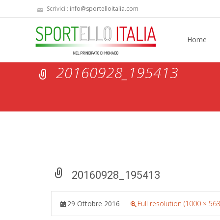
Scrivici :
info@sportelloitalia.com
Skip
to
Home
content
20160928_195413
20160928_195413
29 Ottobre 2016
Full resolution (1000 × 563