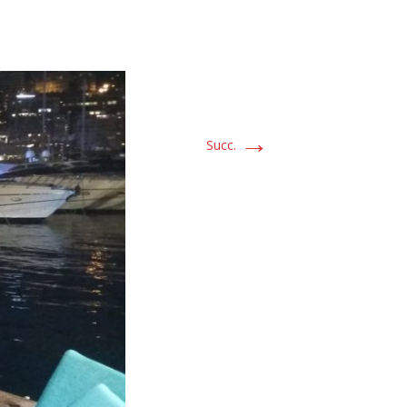
→
Succ.