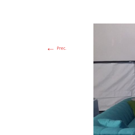
←
Prec.