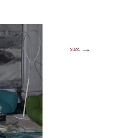
→
Succ.