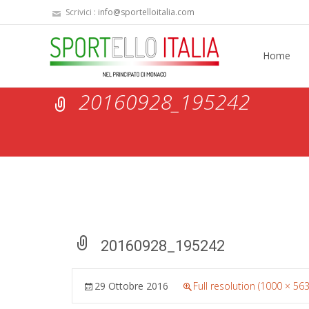
Scrivici :
info@sportelloitalia.com
Skip
to
Home
content
20160928_195242
20160928_195242
29 Ottobre 2016
Full resolution (1000 × 563