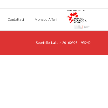
Contattaci
Monaco Affari
Sportello Italia
>
20160928_195242