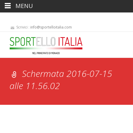
MENU
Scrivici :
info@sportelloitalia.com
Schermata 2016-07-15
alle 11.56.02