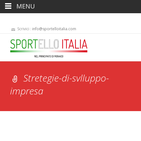
MENU
Scrivici :
info@sportelloitalia.com
Stretegie-di-svlluppo-
impresa