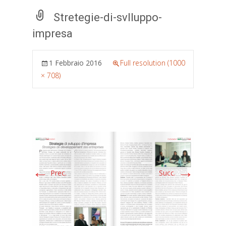
Stretegie-di-svlluppo-
impresa
1 Febbraio 2016
Full resolution (1000
× 708)
←
→
Prec.
Succ.