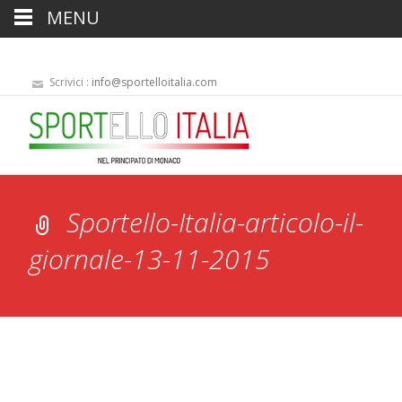
MENU
Scrivici :
info@sportelloitalia.com
Sportello-Italia-articolo-il-
giornale-13-11-2015