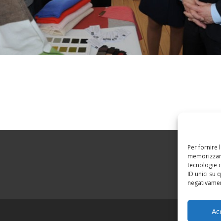
Per fornire 
memorizzare
tecnologie 
ID unici su 
negativament
Ac