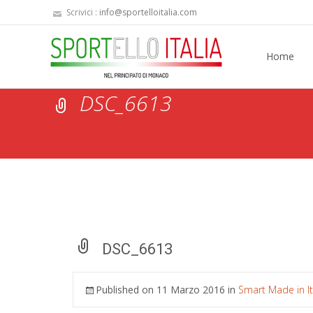
Scrivici :
info@sportelloitalia.com
Skip
to
Home
content
DSC_6613
DSC_6613
Published on
11 Marzo 2016
in
Smart Made in It