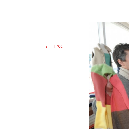
←
Prec.