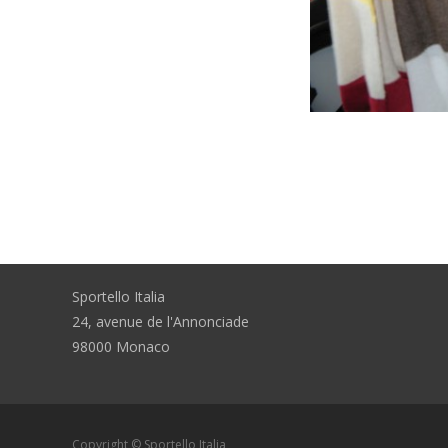
Sportello Italia
24, avenue de l'Annonciade
98000 Monaco
Copyright © Sportello Italia