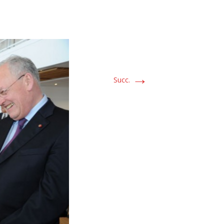
→
Succ.