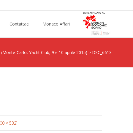
Contattaci
Monaco Affari
 (Monte-Carlo, Yacht Club, 9 e 10 aprile 2015)
>
DSC_6613
800 × 532)