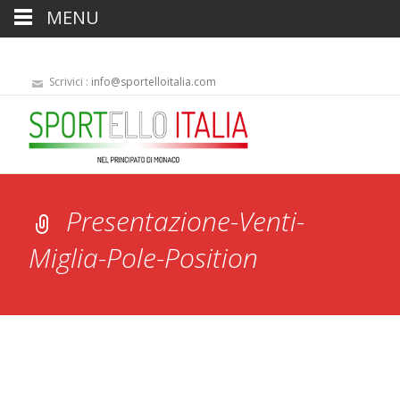
MENU
Scrivici :
info@sportelloitalia.com
Presentazione-Venti-
Miglia-Pole-Position