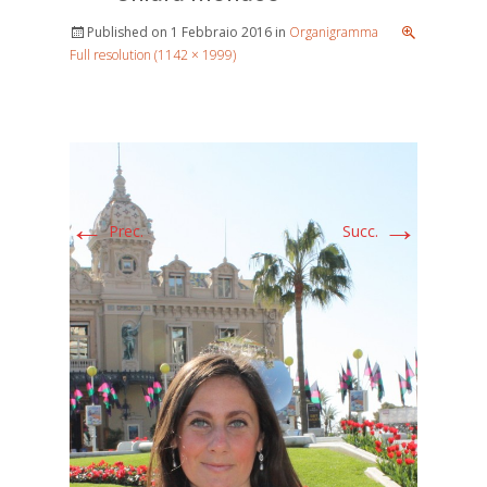
Published on
1 Febbraio 2016
in
Organigramma
Full resolution (1142 × 1999)
←
→
Prec.
Succ.