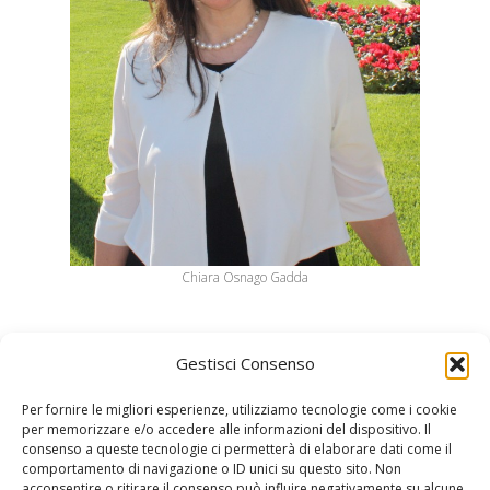
Chiara Osnago Gadda
Gestisci Consenso
Per fornire le migliori esperienze, utilizziamo tecnologie come i cookie
per memorizzare e/o accedere alle informazioni del dispositivo. Il
consenso a queste tecnologie ci permetterà di elaborare dati come il
comportamento di navigazione o ID unici su questo sito. Non
acconsentire o ritirare il consenso può influire negativamente su alcune