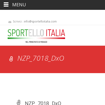
MENU
Scrivici :
info@sportelloitalia.com
NZP_7018_DxO
NZP_7018_DxO