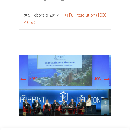
9 Febbraio 2017
Full resolution (1000
× 667)
←
→
Prec.
Succ.