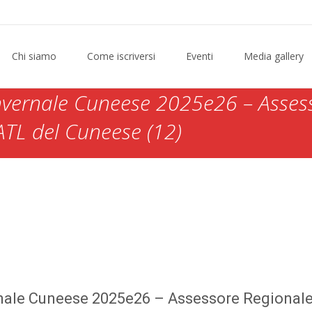
Chi siamo
Come iscriversi
Eventi
Media gallery
nvernale Cuneese 2025e26 – Asses
ATL del Cuneese (12)
 dell’outdoor (Cap d’Ail, 4 dicembre 2025)
>
Presentazione Stagione 
Gallo – ph. Sergio Nappo – Archivio ATL del Cuneese (12)
nale Cuneese 2025e26 – Assessore Regionale