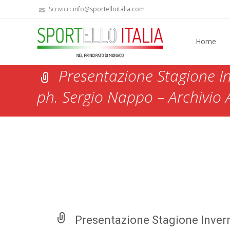
Scrivici :
info@sportelloitalia.com
Skip
to
Home
content
Presentazione Stagione I
ph. Sergio Nappo – Archivio 
Sportello Italia
>
Fotogallery
>
Le Alpi di Cuneo, paradiso
Presentazione Stagione Inver