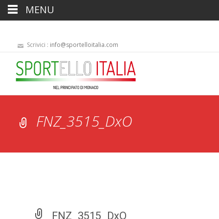
MENU
Scrivici :
info@sportelloitalia.com
FNZ_3515_DxO
FNZ_3515_DxO