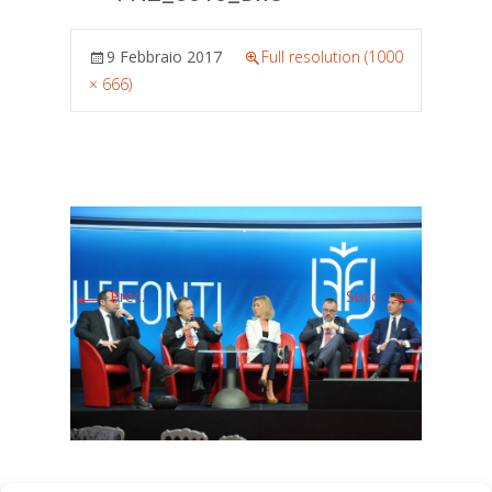
9 Febbraio 2017
Full resolution (1000
× 666)
←
→
Prec.
Succ.