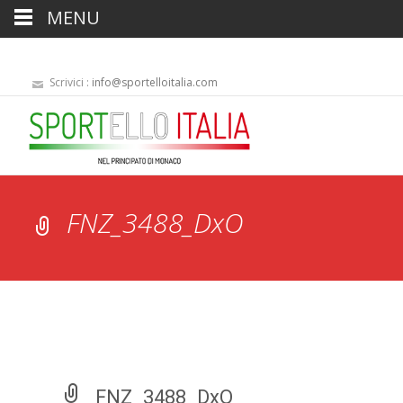
MENU
Scrivici :
info@sportelloitalia.com
FNZ_3488_DxO
FNZ_3488_DxO