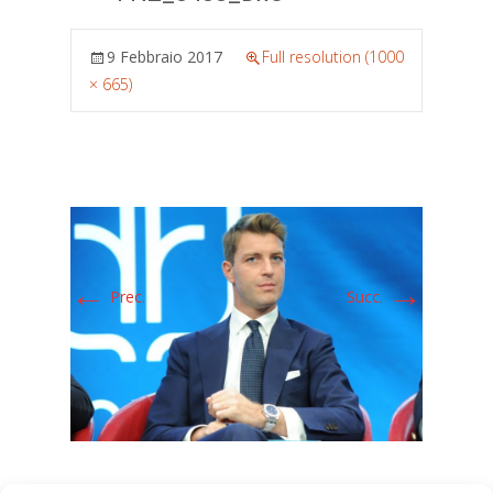
9 Febbraio 2017
Full resolution (1000
× 665)
←
→
Prec.
Succ.