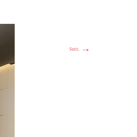
→
Succ.