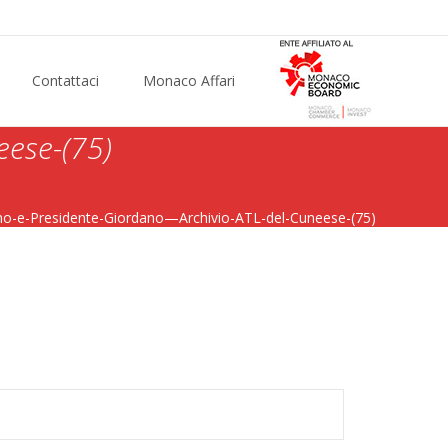
Contattaci
Monaco Affari
eese-(75)
no-e-Presidente-Giordano—Archivio-ATL-del-Cuneese-(75)