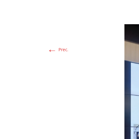
←
Prec.