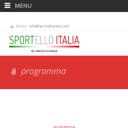
MENU
Scrivici :
info@sportelloitalia.com
programma
programma