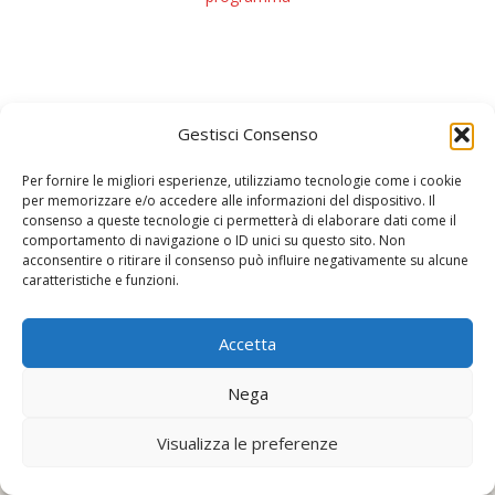
Gestisci Consenso
Per fornire le migliori esperienze, utilizziamo tecnologie come i cookie
per memorizzare e/o accedere alle informazioni del dispositivo. Il
Sportello Italia
consenso a queste tecnologie ci permetterà di elaborare dati come il
comportamento di navigazione o ID unici su questo sito. Non
24, avenue de l'Annonciade
acconsentire o ritirare il consenso può influire negativamente su alcune
98000 Monaco
caratteristiche e funzioni.
Accetta
Copyright © Sportello Italia
Nega
Powered by WordPress
, Theme
i-excel
by TemplatesNext.
Visualizza le preferenze