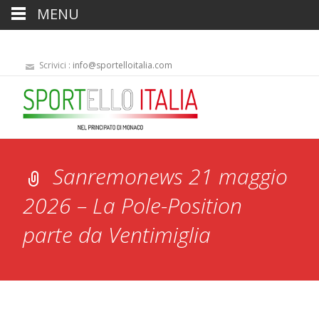
MENU
Scrivici :
info@sportelloitalia.com
Sanremonews 21 maggio
2026 – La Pole-Position
parte da Ventimiglia