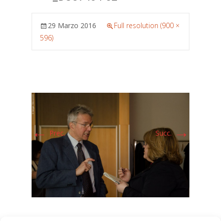
29 Marzo 2016
Full resolution (900 ×
596)
←
→
Prec.
Succ.