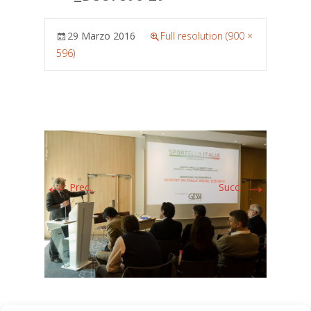
29 Marzo 2016
Full resolution (900 ×
596)
←
→
Prec.
Succ.