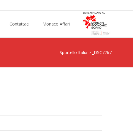
Contattaci
Monaco Affari
Sportello Italia
>
_DSC7267