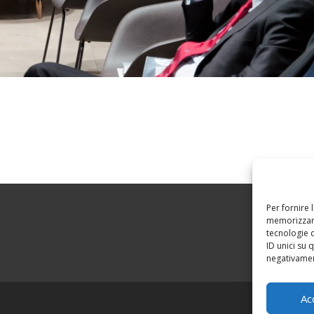
Per fornire 
memorizzare
tecnologie 
ID unici su 
negativament
Ac