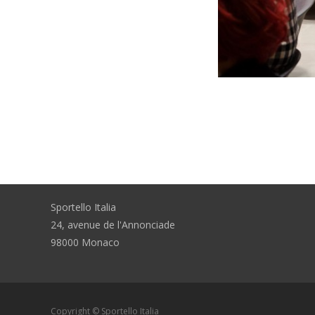
Sportello Italia
24, avenue de l'Annonciade
98000 Monaco
Copyright © Sportello Italia