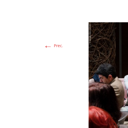
←
Prec.