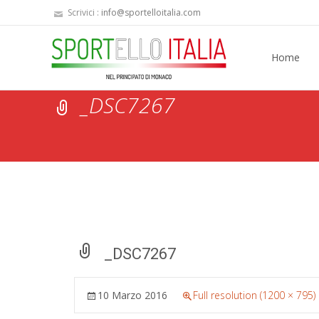
Scrivici :
info@sportelloitalia.com
Skip
to
Home
content
_DSC7267
_DSC7267
10 Marzo 2016
Full resolution (1200 × 795)