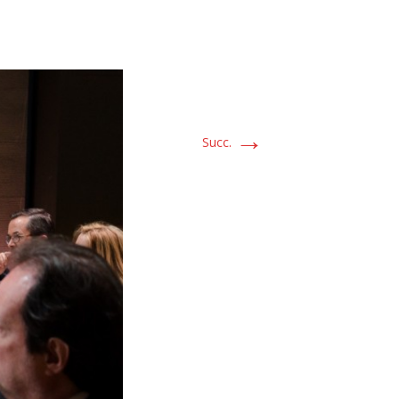
→
Succ.