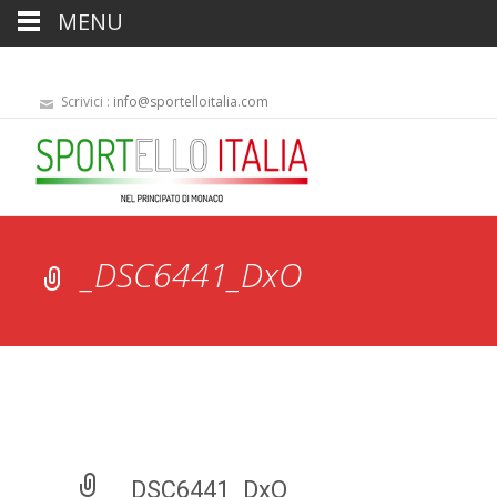
MENU
Scrivici :
info@sportelloitalia.com
_DSC6441_DxO
_DSC6441_DxO