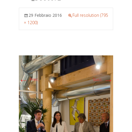
29 Febbraio 2016
Full resolution (795
× 1200)
←
→
Prec.
Succ.