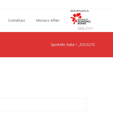
Contattaci
Monaco Affari
Sportello Italia
>
_DSC6272