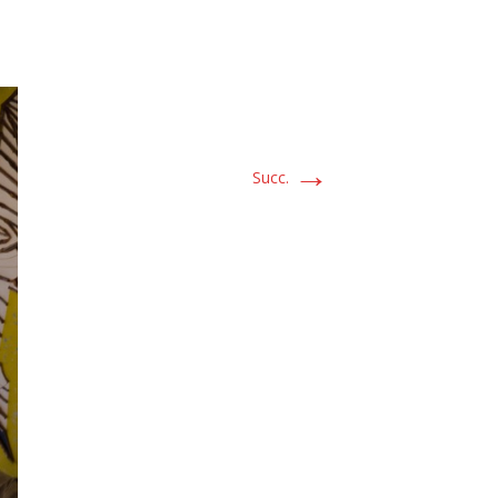
→
Succ.