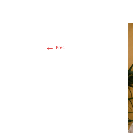
←
Prec.