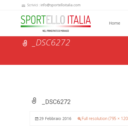
Scrivici :
info@sportelloitalia.com
Skip
to
Home
content
_DSC6272
_DSC6272
29 Febbraio 2016
Full resolution (795 × 120