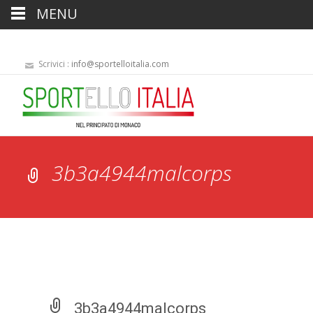
MENU
Scrivici :
info@sportelloitalia.com
3b3a4944malcorps
3b3a4944malcorps