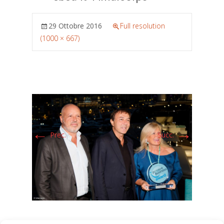
29 Ottobre 2016
Full resolution
(1000 × 667)
←
→
Prec.
Succ.