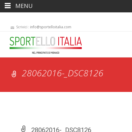
MENU
Scrivici :
info@sportelloitalia.com
28062016-_DSC8126
28062016-_DSC8126