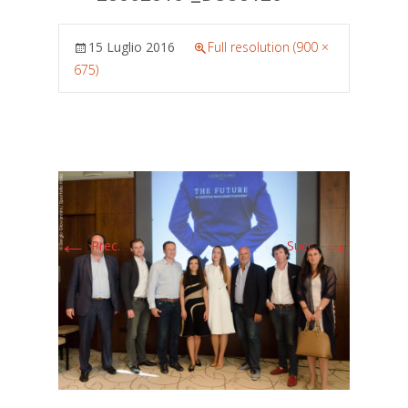
15 Luglio 2016
Full resolution (900 ×
675)
←
→
Prec.
Succ.