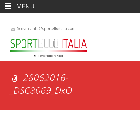
MENU
Scrivici :
info@sportelloitalia.com
28062016-
_DSC8069_DxO