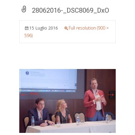
28062016-_DSC8069_DxO
15 Luglio 2016
Full resolution (900 ×
596)
←
→
Prec.
Succ.