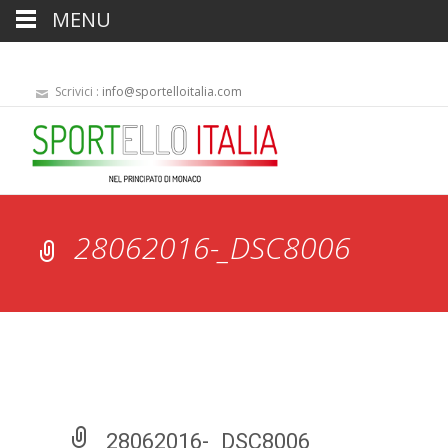
MENU
Scrivici :
info@sportelloitalia.com
28062016-_DSC8006
28062016-_DSC8006