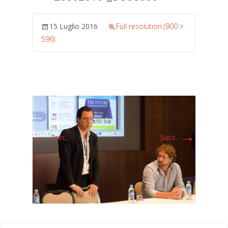
15 Luglio 2016
Full resolution (900 ×
596)
←
→
Prec.
Succ.