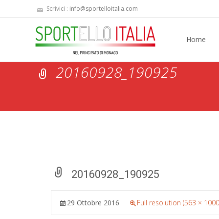
Scrivici :
info@sportelloitalia.com
Skip
to
Home
content
20160928_190925
20160928_190925
29 Ottobre 2016
Full resolution (563 × 1000