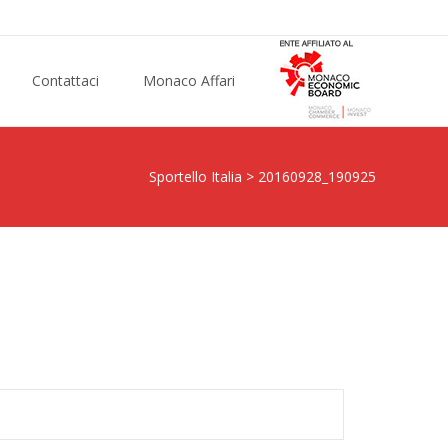
Contattaci
Monaco Affari
Sportello Italia
>
20160928_190925