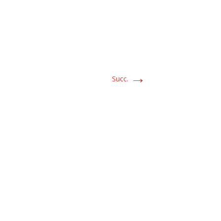
→
Succ.